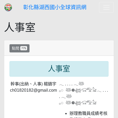
彰化縣湖西國小全球資訊網
人事室
點閱
775
人事室
幹事(出納、人事) 楊鎮宇
𓂃 . . . . 𓂃𓅸
ch01820182@gmail.com
𓂂◌ 𓅸❁𓆉𓃟𓅟𓃠𓂃 . . .
. 𓂃𓅸
𓂂◌ 𓅸❁𓆉𓃟𓅟𓃠
辦理教職員成績考核