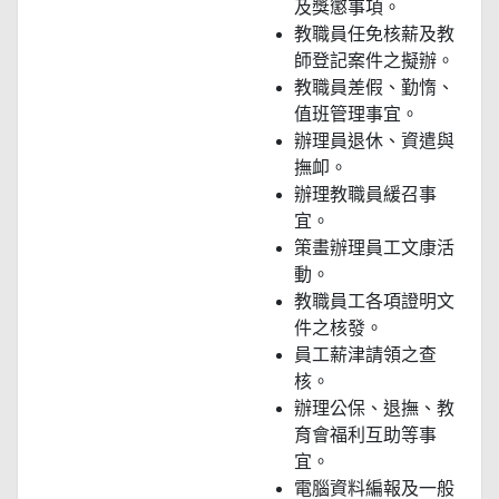
及獎懲事項。
教職員任免核薪及教
師登記案件之擬辦。
教職員差假、勤惰、
值班管理事宜。
辦理員退休、資遣與
撫卹。
辦理教職員緩召事
宜。
策畫辦理員工文康活
動。
教職員工各項證明文
件之核發。
員工薪津請領之查
核。
辦理公保、退撫、教
育會福利互助等事
宜。
電腦資料編報及一般