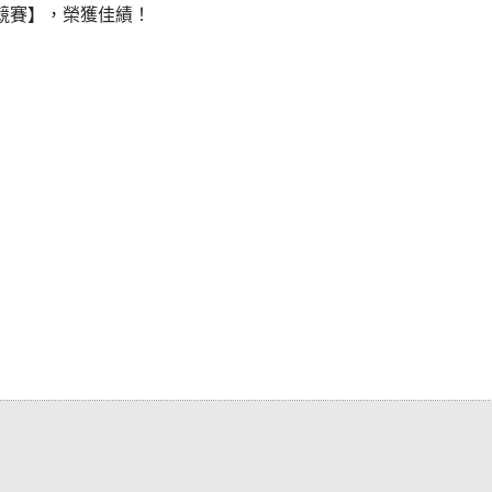
文競賽】，榮獲佳績！
）
）