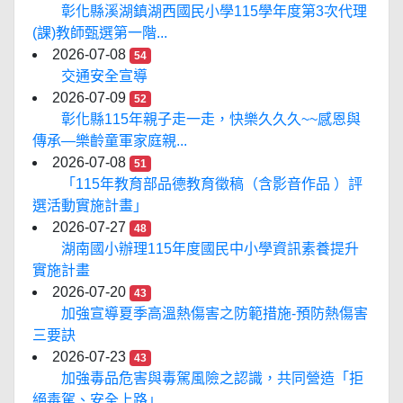
彰化縣溪湖鎮湖西國民小學115學年度第3次代理
(課)教師甄選第一階...
2026-07-08
54
交通安全宣導
2026-07-09
52
彰化縣115年親子走一走，快樂久久久~~感恩與
傳承—樂齡童軍家庭親...
2026-07-08
51
「115年教育部品德教育徵稿（含影音作品 ）評
選活動實施計畫」
2026-07-27
48
湖南國小辦理115年度國民中小學資訊素養提升
實施計畫
2026-07-20
43
加強宣導夏季高溫熱傷害之防範措施-預防熱傷害
三要訣
2026-07-23
43
加強毒品危害與毒駕風險之認識，共同營造「拒
絕毒駕、安全上路」...