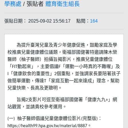
學務處
/ 張貼者
體育衛生組長
張貼日期： 2025-09-02 15:56:17 點閱：
164
為提升臺灣兒童及青少年健康促進，鼓勵家庭及學
校推廣兒童健康體位議題，衛福部國健署特邀請陳木榮
醫師（柚子醫師）拍攝旨揭影片，推廣兒童健康體位
「
動起來」，主要倡議
「運動一小時真的不難喔」及
FIT
F
「健康飲食的重要性」
個重點，並強調家長要陪著孩子
I
2
做簡單運動，傳達
「家庭互動一起來達成」理念，幫助
T
兒童快樂、長高及更聰明。
旨揭
支影片可逕至衛福部國健署「健康九九
」網
2
+
站觀賞，並請貴校參考運用。
一
柚子醫師倡議兒童健康體位影片
完整版
：
(
)
(
)
。
https://health99.hpa.gov.tw/material/8887