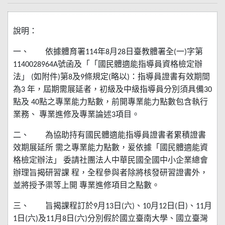
說明：
一、
依據體育署
年
月
日臺教體署全
一
字第
114
8
28
(
)
號函及「「國民體適能指導員資格檢定辦
1140028964A
法」
如附件
第
及
條規定
略以
：指導員證書有效期間
(
)
8
9
(
)
為
年，屆期需展延者，初級及中級指導員分別須具備
3
30
點及
點之專業能力點數，前開專業能力點數包含執行
40
業務、
專業進修及專業論述
項目。
3
二、
為協助持有國民體適能指導員證書者累積證書
效期展延所
需之專業能力點數，爰依據「國民體適能資
格檢定辦法」
委請社團法人中華民國全國中小企業總會
辦理旨揭研習課
程，全程參與者除將核發研習證書外，
並將授予渠等上開
專業進修項目之點數。
三、
旨揭課程訂於
月
日
六
、
月
日
日
、
月
9
13
(
)
10
12
(
)
11
日
六
及
月
日
六
分別假於國立臺南大學、國立臺灣
1
(
)
11
8
(
)