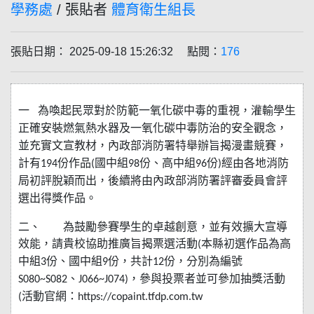
學務處
/ 張貼者
體育衛生組長
張貼日期： 2025-09-18 15:26:32 點閱：
176
一 為喚起民眾對於防範一氧化碳中毒的重視，灌輸學生
正確安裝燃氣熱水器及一氧化碳中毒防治的安全觀念，
並充實文宣教材，內政部消防署特舉辦旨揭漫畫競賽，
計有
份作品
國中組
份、高中組
份
經由各地消防
194
(
98
96
)
局初評脫穎而出，後續將由內政部消防署評審委員會評
選出得獎作品。
二、
為鼓勵參賽學生的卓越創意，並有效擴大宣導
效能，請貴校協助推廣旨揭票選活動
本縣初選作品為高
(
中組
份、國中組
份，共計
份，分別為編號
3
9
12
、
，參與投票者並可參加抽獎活動
S080~S082
J066~J074)
活動官網：
(
https://copaint.tfdp.com.tw