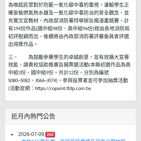
為喚起民眾對於防範一氧化碳中毒的重視，灌輸學生正
確安裝燃氣熱水器及一氧化碳中毒防治的安全觀念，並
充實文宣教材，內政部消防署特舉辦旨揭漫畫競賽，計
有
份作品
國中組
份、高中組
份
經由各地消防局
194
(
98
96
)
初評脫穎而出，後續將由內政部消防署評審委員會評選
出得獎作品。
三、
為鼓勵參賽學生的卓越創意，並有效擴大宣導
效能，請貴校協助推廣旨揭票選活動
本縣初選作品為高
(
中組
份、國中組
份，共計
份，分別為編號
3
9
12
、
，參與投票者並可參加抽獎活動
S080~S082
J066~J074)
活動官網：
(
https://copaint.tfdp.com.tw
近月內熱門公告
2026-07-09
284