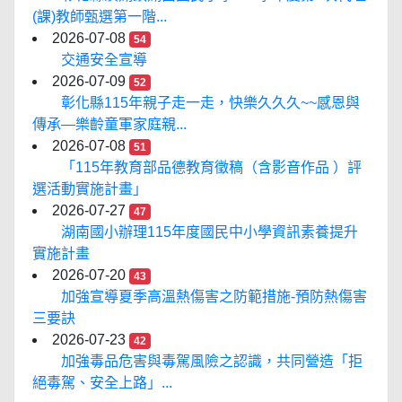
(課)教師甄選第一階...
2026-07-08
54
交通安全宣導
2026-07-09
52
彰化縣115年親子走一走，快樂久久久~~感恩與
傳承—樂齡童軍家庭親...
2026-07-08
51
「115年教育部品德教育徵稿（含影音作品 ）評
選活動實施計畫」
2026-07-27
47
湖南國小辦理115年度國民中小學資訊素養提升
實施計畫
2026-07-20
43
加強宣導夏季高溫熱傷害之防範措施-預防熱傷害
三要訣
2026-07-23
42
加強毒品危害與毒駕風險之認識，共同營造「拒
絕毒駕、安全上路」...