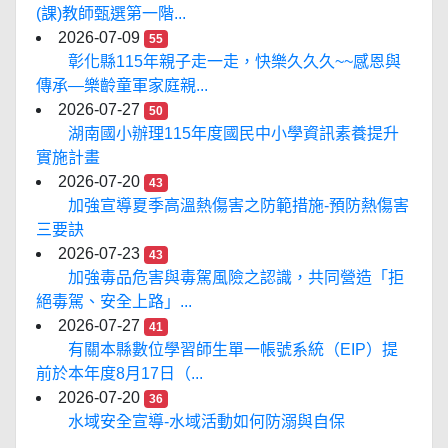
(課)教師甄選第一階...
2026-07-09
55
彰化縣115年親子走一走，快樂久久久~~感恩與
傳承—樂齡童軍家庭親...
2026-07-27
50
湖南國小辦理115年度國民中小學資訊素養提升
實施計畫
2026-07-20
43
加強宣導夏季高溫熱傷害之防範措施-預防熱傷害
三要訣
2026-07-23
43
加強毒品危害與毒駕風險之認識，共同營造「拒
絕毒駕、安全上路」...
2026-07-27
41
有關本縣數位學習師生單一帳號系統（EIP）提
前於本年度8月17日（...
2026-07-20
36
水域安全宣導-水域活動如何防溺與自保