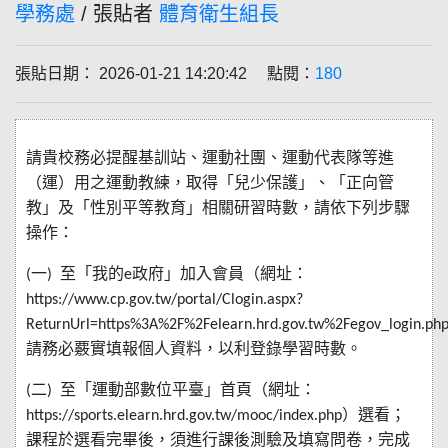
學務處
/ 張貼者
體育衛生組長
張貼日期： 2026-01-21 14:20:42 點閱：
180
請貴校務必提醒基訓站、運動社團、運動代表隊等進
（運）用之運動教練，取得「兒少保護」、「正向管
教」及「性別平等教育」相關研習時數，請依下列步驟
操作：
一
至「我的
政府」加入會員（網址：
(
)
e
https://www.cp.gov.tw/portal/Clogin.aspx?
ReturnUrl=https%3A%2F%2Felearn.hrd.gov.tw%2Fegov_login.ph
請務必覈實填報個人資料，以利登錄學習時數。
二
至「運動部數位平臺」首頁（網址：
(
)
）選看；
https://sports.elearn.hrd.gov.tw/mooc/index.php
課程於選看完畢後，須進行課後測驗及填寫問卷，完成