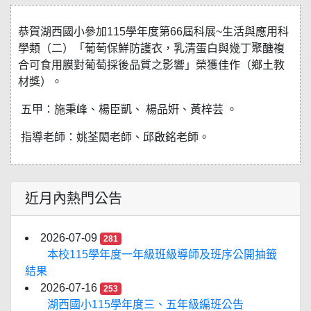
恭賀湖西國小參加115學年度第66屆科展~生活與應用科
學類（二）「葡萄保鮮防護衣，乳清蛋白與幾丁聚醣複
合可食用膜對葡萄採後品質之影響」榮獲佳作（鄉土教
材獎）。
五甲：施秉峰、楊臣凱、 楊品姸、黃梓芸 。
指導老師：姚荃閎老師、邱啟銘老師。
近月內熱門公告
2026-07-09
281
本校115學年度一年級班級導師及班序公開抽籤
結果
2026-07-16
253
湖西國小115學年度三、五年級編班公告