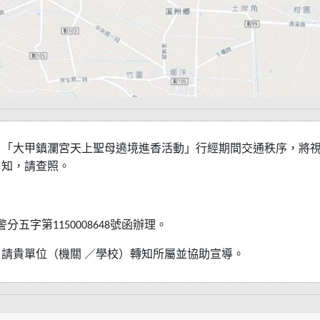
日「大甲鎮瀾宮天上聖母遶境進香活動」行經期間交通秩序，將
周知，請查照。
警分五字第
號函辦理。
1150008648
，請貴單位（機關
／學校）轉知所屬並協助宣導。