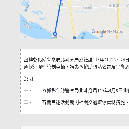
函轉彰化縣警察局北斗分局為維護
年
月
、
115
4
23
24
通狀況彈性管制車輛，請惠予協助張貼公告及宣導
說明：
一、
依據彰化縣警察局北斗分局
年
月
日北
115
4
8
二、
有關旨述活動期間相關交通疏導管制措施