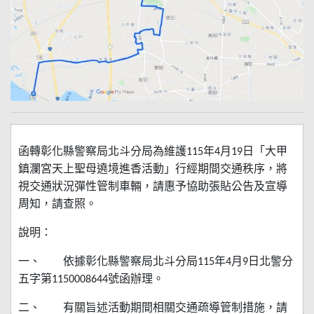
函轉彰化縣警察局北斗分局為維護
年
月
日「大甲
115
4
19
鎮瀾宮天上聖母遶境進香活動」行經期間交通秩序，將
視交通狀況彈性管制車輛，請惠予協助張貼公告及宣導
周知，請查照。
說明：
一、
依據彰化縣警察局北斗分局
年
月
日北警分
115
4
9
五字第
號函辦理。
1150008644
二、
有關旨述活動期間相關交通疏導管制措施，請