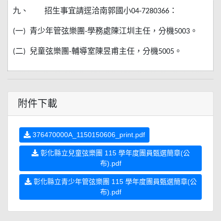
九、
招生事宜請逕洽南郭國小
04-7280366
：
(
一
)
青少年管弦樂團
-
學務處陳江圳主任，分機
5003
。
(
二
)
兒童弦樂團
-
輔導室陳昱甫主任，分機
5005
。
附件下載
376470000A_1150150606_print.pdf
彰化縣立兒童弦樂團 115 學年度團員甄選簡章(公
布).pdf
彰化縣立青少年管弦樂團 115 學年度團員甄選簡章(公
布).pdf