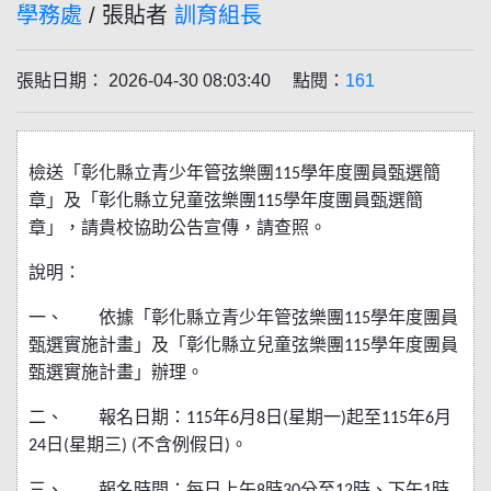
學務處
/ 張貼者
訓育組長
張貼日期： 2026-04-30 08:03:40 點閱：
161
檢送「彰化縣立青少年管弦樂團
115
學年度團員甄選簡
章」及「彰化縣立兒童弦樂團
115
學年度團員甄選簡
章」，請貴校協助公告宣傳，請查照。
說明：
一、
依據「彰化縣立青少年管弦樂團
115
學年度團員
甄選實施計畫」及「彰化縣立兒童弦樂團
115
學年度團員
甄選實施計畫」辦理。
二、
報名日期：
115
年
6
月
8
日
(
星期一
)
起至
115
年
6
月
24
日
(
星期三
) (
不含例假日
)
。