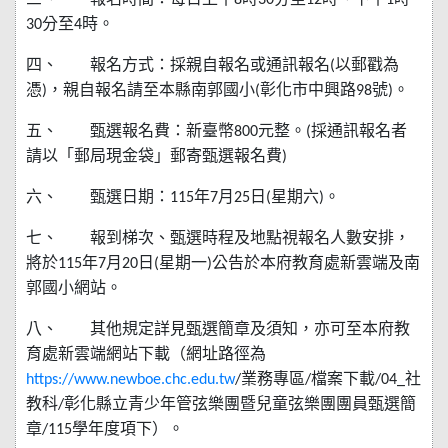
三、
報名時間：每日上午
8
時
30
分至
12
時、下午
1
時
30
分至
4
時。
四、
報名方式：採親自報名或通訊報名
(
以郵戳為
憑
)
，親自報名請至本縣南郭國小
(
彰化市中興路
98
號
)
。
五、
甄選報名費：新臺幣
800
元整。
(
採通訊報名者
請以「郵局現金袋」郵寄甄選報名費
)
六、
甄選日期：
115
年
7
月
25
日
(
星期六
)
。
七、
報到梯次、甄選時程及地點視報名人數安排，
將於
115
年
7
月
20
日
(
星期一
)
公告於本府教育處新雲端及南
郭國小網站。
八、
其他規定詳見甄選簡章及須知，亦可至本府教
育處新雲端網站下載（網址路徑為
https://www.newboe.chc.edu.tw
/
業務專區
/
檔案下載
/04_
社
教科
/
彰化縣立青少年管弦樂團暨兒童弦樂團團員甄選簡
章
/115
學年度項下）。