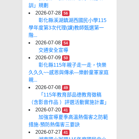
訓」規劃
2026-07-28
56
彰化縣溪湖鎮湖西國民小學115
學年度第3次代理(課)教師甄選第一
階...
2026-07-08
54
交通安全宣導
2026-07-09
50
彰化縣115年親子走一走，快樂
久久久~~感恩與傳承—樂齡童軍家庭
親...
2026-07-08
49
「115年教育部品德教育徵稿
（含影音作品 ）評選活動實施計畫」
2026-07-20
41
加強宣導夏季高溫熱傷害之防範
措施-預防熱傷害三要訣
2026-07-27
41