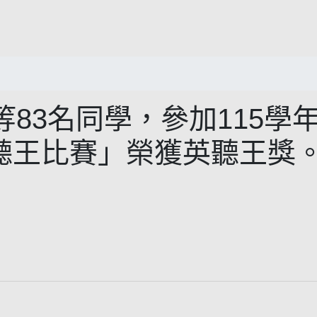
83名同學，參加115學
sh 英聽王比賽」榮獲英聽王獎