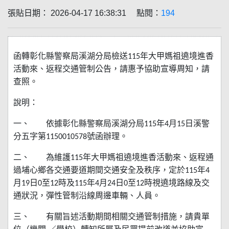
張貼日期： 2026-04-17 16:38:31 點閱：
194
函轉彰化縣警察局溪湖分局檢送
年大甲媽祖遶境進香
115
活動來、返程交通管制公告，請惠予協助宣導周知，請
查照。
說明：
一、
依據彰化縣警察局溪湖分局
年
月
日溪警
115
4
15
分五字第
號函辦理。
1150010578
二、
為維護
年大甲媽祖遶境進香活動來、返程通
115
過埔心鄉各交通要道期間交通安全及秩序，定於
年
115
4
月
日
至
時及
年
月
日
至
時視遶境路線及交
19
0
12
115
4
24
0
12
通狀況，彈性管制沿線周邊車輛、人員。
三、
有關旨述活動期間相關交通管制措施，請貴單