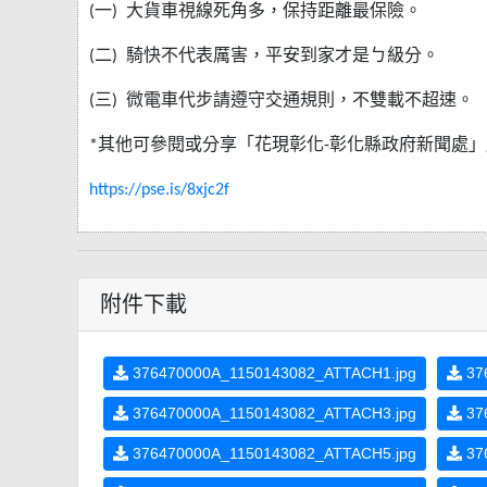
一
大貨車視線死角多，保持距離最保險。
(
)
二
騎快不代表厲害，平安到家才是ㄅ級分。
(
)
三
微電車代步請遵守交通規則，不雙載不超速。
(
)
其他可參閱或分享「花現彰化
彰化縣政府新聞處」
*
-
https://pse.is/8xjc2f
附件下載
376470000A_1150143082_ATTACH1.jpg
37
376470000A_1150143082_ATTACH3.jpg
37
376470000A_1150143082_ATTACH5.jpg
37