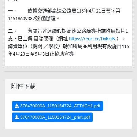
一、
依據交通部高速公路局
115
年
4
月
21
日管字第
11518609382
號
函辦理。
二、
有關旨述連續假期高速公路疏導措施推展短片
1
支，已上傳
雲端硬碟（網址
https://reurl.cc/DxKrzN
），
請貴單位（機關
／學校）轉知所屬並利用現有設施自
115
年
4
月
23
日至
5
月
3
日止協助宣導
附件下載
376470000A_1150154724_ATTACH1.pdf
376470000A_1150154724_print.pdf