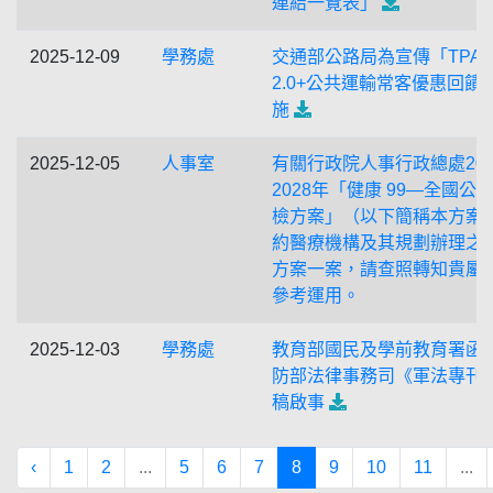
連結一覽表」
2025-12-09
學務處
交通部公路局為宣傳「TPAS
2.0+公共運輸常客優惠回饋
施
2025-12-05
人事室
有關行政院人事行政總處202
2028年「健康 99—全國公
檢方案」（以下簡稱本方案
約醫療機構及其規劃辦理之
方案一案，請查照轉知貴屬
參考運用。
2025-12-03
學務處
教育部國民及學前教育署函
防部法律事務司《軍法專刊
稿啟事
‹
1
2
...
5
6
7
8
9
10
11
...